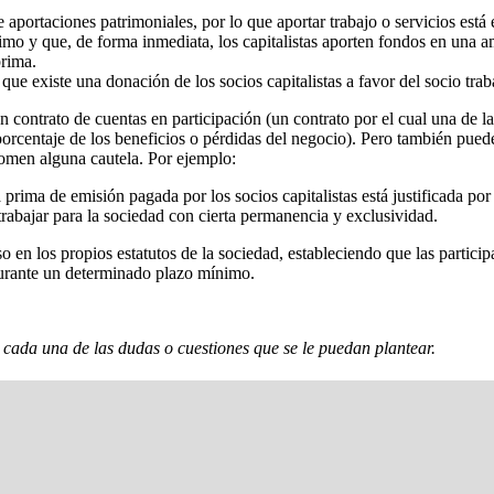
e aportaciones patrimoniales, por lo que aportar trabajo o servicios est
imo y que, de forma inmediata, los capitalistas aporten fondos en una a
prima.
e existe una donación de los socios capitalistas a favor del socio tra
contrato de cuentas en participación (un contrato por el cual una de las p
orcentaje de los beneficios o pérdidas del negocio). Pero también puede
omen alguna cautela. Por ejemplo:
rima de emisión pagada por los socios capitalistas está justificada por 
trabajar para la sociedad con cierta permanencia y exclusividad.
 en los propios estatutos de la sociedad, estableciendo que las particip
 durante un determinado plazo mínimo.
cada una de las dudas o cuestiones que se le puedan plantear.