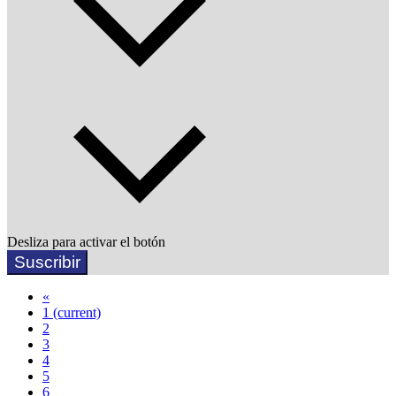
Desliza para activar el botón
Suscribir
«
1
(current)
2
3
4
5
6